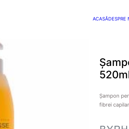
ACASĂ
DESPRE 
Șampo
520m
Șampon pentr
fibrei capila