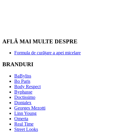
AFLĂ MAI MULTE DESPRE
Formula de curățare a apei micelare
BRANDURI
BaByliss
Bo Paris
Body Respect
Byphasse
Doctissimo
Dontalex
Georges Mezotti
Linn Young
Omerta
Real Time
Street Looks